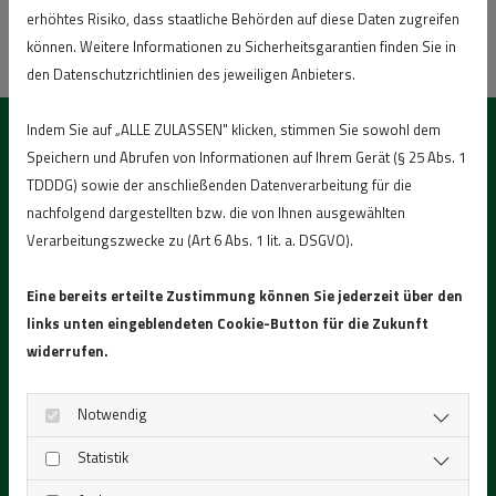
Vorfeld beraten - wir erledigen das für Sie.
erhöhtes Risiko, dass staatliche Behörden auf diese Daten zugreifen
können. Weitere Informationen zu Sicherheitsgarantien finden Sie in
den Datenschutzrichtlinien des jeweiligen Anbieters.
Indem Sie auf „ALLE ZULASSEN" klicken, stimmen Sie sowohl dem
Unser Anspruch:
Ein perfektes Ergebnis
Speichern und Abrufen von Informationen auf Ihrem Gerät (§ 25 Abs. 1
TDDDG) sowie der anschließenden Datenverarbeitung für die
nachfolgend dargestellten bzw. die von Ihnen ausgewählten
Zunächst machen wir uns deswegen ein genaues Bild
Verarbeitungszwecke zu (Art 6 Abs. 1 lit. a. DSGVO).
vor Ort, denn jeder unserer Aufträge stellt sich
anders dar: Können wir die übliche Baumfällung
Eine bereits erteilte Zustimmung können Sie jederzeit über den
relativ unkompliziert durchführen, wenn wir in der
links unten eingeblendeten Cookie-Button für die Zukunft
Umgebung ausreichend Platz haben, gibt es durchaus
widerrufen.
kompliziertere Fälle.
Notwendig
Aber auch die Frage der Wurzelentfernung will
geklärt sein:
Ob Wurzelfräsen oder Wurzelrodung -
Statistik
wir haben die richtige Antwort auf diese