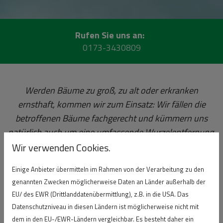
Rufen Sie uns an:
0173-3430809
Werden Bäume zu groß, zu alt oder erkranken
ernsthaft, kommen wir zum Einsatz: Wir fällen die
betroffenen Bäume fachgerecht und kümmern uns
natürlich auch um eine umfassende Wurzelentfernung.
Selbstverständlich beherrschen wir nicht nur unser
Wir verwenden Cookies.
Metier, sondern verwenden auch modernstes
Einige Anbieter übermitteln im Rahmen von der Verarbeitung zu den
Equipment. Bei sehr großen Bäumen nutzen wir die
genannten Zwecken möglicherweise Daten an Länder außerhalb der
Seilklettertechnik, um Stamm und Äste schonend und
EU/ des EWR (Drittlanddatenübermittlung), z.B. in die USA. Das
ohne Beeinträchtigung der Umgebung Stück für Stück
Datenschutzniveau in diesen Ländern ist möglicherweise nicht mit
abzutragen. Lassen Sie sich von uns am besten im
dem in den EU-/EWR-Ländern vergleichbar. Es besteht daher ein